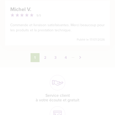
Michel V.
5
/5
Commande et livraison satisfaisantes. Merci beaucoup pour
les produits et la prestation technique.
Publié le
17/07/2026
…
1
2
3
4
Page
Page
Page
Page
courante
Service client
à votre écoute et gratuit