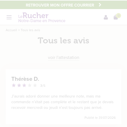
Aller
RETROUVER MON OFFRE COURRIER
au
0
contenu
Menu
principal
Main
Accueil
Tous les avis
content
Tous les avis
voir l'attestation
Thérèse D.
3
/5
J'aurais adoré donner une meilleure note, mais ma
commande n'était pas complète et le restant que je devais
recevoir mercredi ou jeudi n'est toujours pas arrivé.
Publié le
31/07/2026