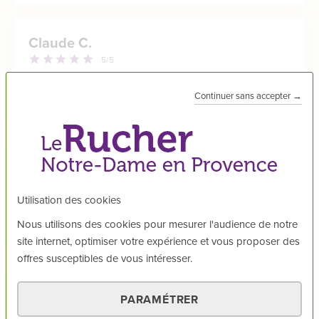
Claude C.
5
/5
service impeccable mais un peu cher sur les produits
Continuer sans accepter →
Publié le
23/07/2026
Sylvie D.
5
/5
Utilisation des cookies
Très sérieux, excellent produit, Je recommande vivement
Nous utilisons des cookies pour mesurer l'audience de notre
Publié le
22/07/2026
site internet, optimiser votre expérience et vous proposer des
offres susceptibles de vous intéresser.
Fatima M.
PARAMÉTRER
5
/5