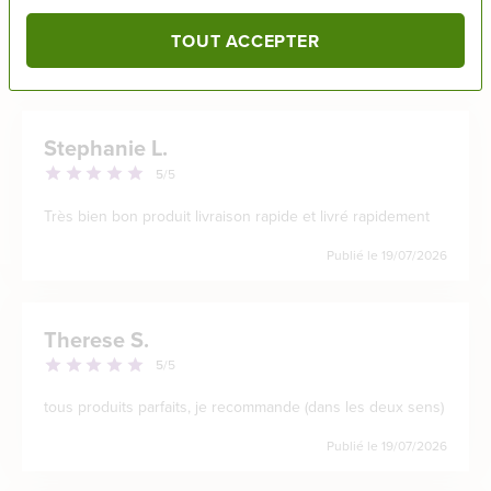
très bien emballé, soigneux et surtout un bon produit
TOUT ACCEPTER
Publié le
19/07/2026
Stephanie L.
5
/5
Très bien bon produit livraison rapide et livré rapidement
Publié le
19/07/2026
Therese S.
5
/5
tous produits parfaits, je recommande (dans les deux sens)
Publié le
19/07/2026