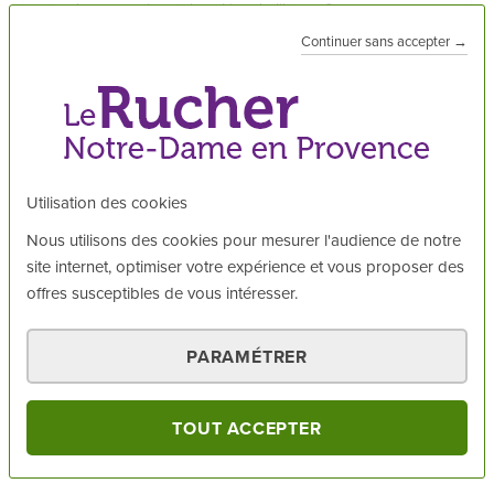
rituels pour prévenir les aléas de l’hiver. On vous en
dévoile 4 dans cet article...
Continuer sans accepter →
LIRE LA SUITE
Utilisation des cookies
Rucher Notre-Dame, qui
Nous utilisons des cookies pour mesurer l'audience de notre
es-tu ?
site internet, optimiser votre expérience et vous proposer des
offres susceptibles de vous intéresser.
Le Rucher Notre-Dame, c’est d’abord une petite équipe
de passionnés installée à
Montfort-sur-Argens
. Niché
PARAMÉTRER
au cœur de la Provence, ce paisible village de pierres
surplombe magnifiquement la plaine. Au pied de son
TOUT ACCEPTER
château médiéval, Montfort et ses ruelles pavées
serpentent jusqu'aux rives de l'Argens.