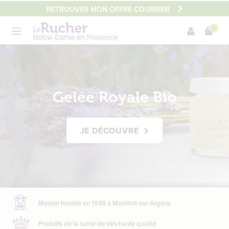
Aller
RETROUVER MON OFFRE COURRIER
au
0
contenu
Menu
principal
Main
content
Gelée Royale Bio
JE DÉCOUVRE
Maison fondée en 1939
à Montfort-sur-Argens
Produits de la ruche
de très haute qualité