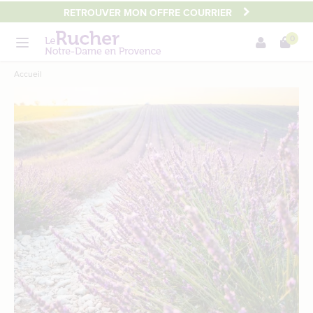
Aller
RETROUVER MON OFFRE COURRIER
au
0
contenu
Menu
principal
Main
Accueil
content