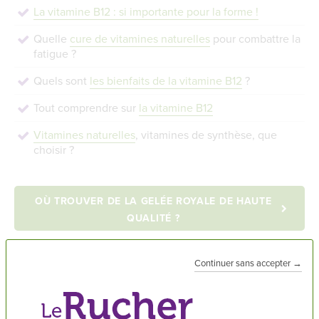
La vitamine B12 : si importante pour la forme !
Quelle
cure de vitamines naturelles
pour combattre la
fatigue ?
Quels sont
les bienfaits de la vitamine B12
?
Tout comprendre sur
la vitamine B12
Vitamines naturelles
, vitamines de synthèse, que
choisir ?
OÙ TROUVER DE LA GELÉE ROYALE DE HAUTE
QUALITÉ ?
Continuer sans accepter →
Comment la Gelée Royale est-elle
récoltée ?