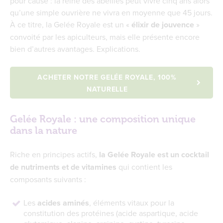
pour cause : la reine des abeilles peut vivre cinq ans alors
Quels sont les bienfaits de la Gelée Royale ?
qu’une simple ouvrière ne vivra en moyenne que 45 jours.
À ce titre, la Gelée Royale est un «
élixir de jouvence
»
La Gelée Royale comme anti-âge naturel ?
convoité par les apiculteurs, mais elle présente encore
Cure de Gelée Royale : quand démarrer une
bien d’autres avantages. Explications.
cure et à quelle fréquence ?
Pourquoi le prix de la Gelée Royale varie-t-il
d’un produit à l’autre ?
ACHETER NOTRE GELÉE ROYALE, 100%
NATURELLE
Gelée Royale : une composition unique
dans la nature
Riche en principes actifs,
la Gelée Royale est un cocktail
de nutriments et de vitamines
qui contient les
composants suivants :
Les
acides aminés
, éléments vitaux pour la
constitution des protéines (acide aspartique, acide