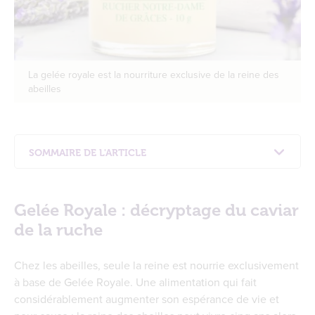
La gelée royale est la nourriture exclusive de la reine des
abeilles
SOMMAIRE DE L'ARTICLE
Gelée Royale : décryptage du caviar de la
ruche
Gelée Royale : décryptage du caviar
Gelée Royale : une composition unique dans la
nature
de la ruche
Les effets des composants de la Gelée Royale
sur l’organisme humain
Chez les abeilles, seule la reine est nourrie exclusivement
Comment la Gelée Royale est-elle
à base de Gelée Royale. Une alimentation qui fait
récoltée ?
considérablement augmenter son espérance de vie et
Les étapes de la récolte de la Gelée Royale