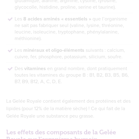
glutamique, alanine, arginine, cystine, tyrosine,
glycocolle, histidine, proline, serine et taurine).
Les
8 acides aminés « essentiels »
que l’organisme
ne sait pas fabriquer seul (valine, lysine, thréonine,
leucine, isoleucine, tryptophane, phénylalanine,
méthionine).
Les
minéraux et oligo-éléments
suivants : calcium,
cuivre, fer, phosphore, potassium, silicium, soufre.
Des
vitamines
en grand nombre, dont pratiquement
toutes les vitamines du groupe B : B1, B2, B3, B5, B6,
B7, B9, B12, A, C, D, E.
La Gelée Royale contient également des protéines et des
lipides (pour 12% de la matière sèche) ! Ce qui fait de la
Gelée Royale une substance peu grasse.
Les effets des composants de la Gelée