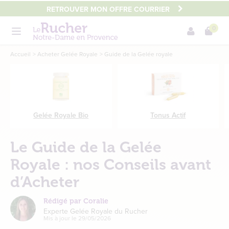
Aller
RETROUVER MON OFFRE COURRIER
au
0
contenu
Menu
principal
Main
Accueil
Acheter Gelée Royale
Guide de la Gelée royale
content
Gelée Royale Bio
Tonus Actif
Le Guide de la Gelée
Royale : nos Conseils avant
d’Acheter
Rédigé par Coralie
Experte Gelée Royale du Rucher
Mis à jour le
29/05/2026