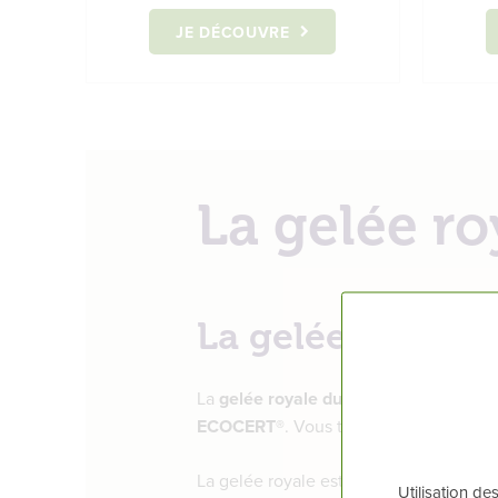
JE DÉCOUVRE
La gelée ro
La gelée royale
La
gelée royale du Rucher Notre-Da
ECOCERT®
. Vous trouverez sur ce sit
La gelée royale est disponible en pots
Utilisation de