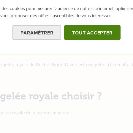
 de prix).
 des cookies pour mesurer l'audience de notre site internet, optimiser
 vous proposer des offres susceptibles de vous intéresser.
royale sont parfaitement
conditionnés dans un emballage isothe
ion, une fois chez vous, la gelée royale doit être conservée au ré
 votre colis sera préparé dès réception de cotre commande et liv
PARAMÉTRER
TOUT ACCEPTER
LE
la gelée royale du Rucher Notre-Dame est congelée à la récolte,
gelée royale choisir ?
gelée royale de plusieurs manières :