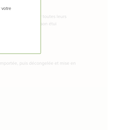
 votre
rme
afin de préserver toutes leurs
frigérateur, hors de son étui
ré très rapidement.
 importée, puis décongelée et mise en