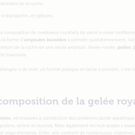
alvéoles de la ruche,
 à transporter, en gélules.
la composition de nombreux cocktails de santé à visée tonifiant
 la forme d’
ampoules buvables
à prendre quotidiennement, no
 trésors de la ruche en une seule ampoule. Gelée royale,
pollen
,
cité maximale.
langée à du miel, un format pratique et facile à prendre, c’est 
 composition de la gelée roy
minés
, nécessaires à constitution des protéines (acide aspartique
, proline, serine et taurine). Mais également les huit acides « esse
 et oligo-éléments. Enfin, elle contient de nombreuses vitamines