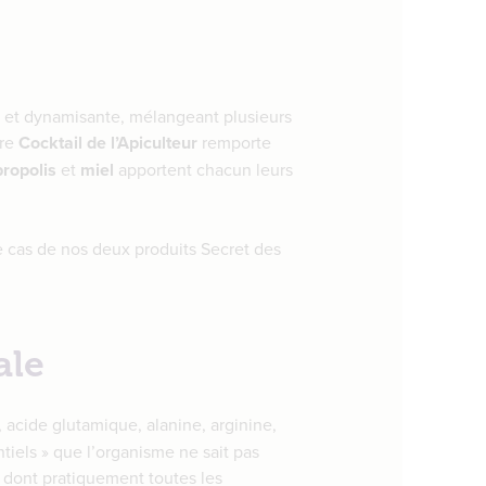
e et dynamisante, mélangeant plusieurs
tre
Cocktail de l’Apiculteur
remporte
propolis
et
miel
apportent chacun leurs
le cas de nos deux produits Secret des
ale
, acide glutamique, alanine, arginine,
ntiels » que l’organisme ne sait pas
, dont pratiquement toutes les