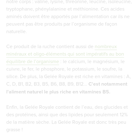
Notre-Dame en Provence
notre corps : valine, lysine, thréonine, leucine, isoleucine,
tryptophane, phénylalanine et méthionine. Ces acides
Des produits certifiés ECOCERT® France
aminés doivent être apportés par l’alimentation car ils ne
La livraison et le conditionnement de la Gelée
peuvent pas être produits par l’organisme de façon
Royale bio
naturelle.
Une Gelée Royale conforme à la
réglementation et au mode de production bio
Ce produit de la ruche contient aussi de
nombreux
Commande et envoi sécurisé des produits de
minéraux et oligo-éléments qui sont impératifs au bon
la ruche
équilibre de l’organisme
: le calcium, le magnésium, le
cuivre, le fer, le phosphore, le potassium, le soufre, la
silice. De plus, la Gelée Royale est riche en vitamines : A,
C, D, B1, B2, B3, B5, B6, B8, B9, B12...
C'est notamment
l'aliment naturel le plus riche en vitamines B5.
Enfin, la Gelée Royale contient de l’eau, des glucides et
des protéines, ainsi que des lipides pour seulement 12%
de la matière sèche. La Gelée Royale est donc très peu
grasse !