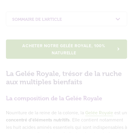
SOMMAIRE DE L'ARTICLE
La Gelée Royale, trésor de la ruche aux
multiples bienfaits
La composition de la Gelée Royale
ACHETER NOTRE GELÉE ROYALE, 100%
Comment se passe la récolte de la Gelée
NATURELLE
Royale ?
La Gelée Royale est-elle chère ?
La Gelée Royale, trésor de la ruche
La Gelée Royale est-elle difficile à trouver ?
aux multiples bienfaits
Où trouver de la Gelée Royale de qualité en
France et quels critères vérifier ?
La qualité de la Gelée Royale
La composition de la Gelée Royale
L’importance de la livraison
Nourriture de la reine de la colonie, la
Gelée Royale
est un
Sous quelle forme consommer la Gelée
concentré d’éléments nutritifs
. Elle contient notamment
Royale pour profiter au mieux de ses effets ?
les huit acides aminés essentiels qui sont indispensables à
La Gelée Royale biologique du Rucher