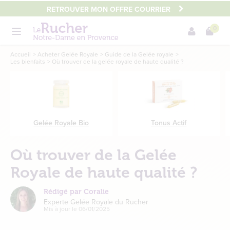
Aller
RETROUVER MON OFFRE COURRIER
au
0
contenu
Menu
principal
Main
Accueil
Acheter Gelée Royale
Guide de la Gelée royale
Les bienfaits
Où trouver de la gelée royale de haute qualité ?
content
Gelée Royale Bio
Tonus Actif
Où trouver de la Gelée
Royale de haute qualité ?
Rédigé par Coralie
Experte Gelée Royale du Rucher
Mis à jour le
06/01/2025