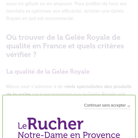
aussi en gélule ou en ampoule. Pour profiter de tous ses
bienfaits et optimiser son efficacité, acheter une Gelée
Royale en pot est recommandé.
Où trouver de la Gelée Royale de
qualité en France et quels critères
vérifier ?
La qualité de la Gelée Royale
Mieux vaut s’adresser à de
réels spécialistes des produits
de la ruche
car il est important que la Gelée Royale soit
récoltée et conditionnée avec le plus grand soin. Sa
Continuer sans accepter →
conservation va permettre de maintenir au maximum
toutes ses vertus et d’obtenir des résultats optimums.
La Gelée Royale que l’on trouve dans le