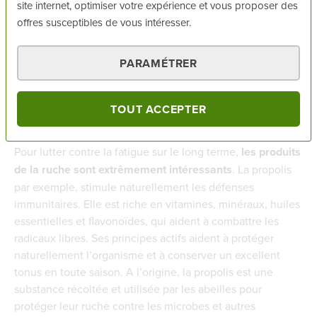
site internet, optimiser votre expérience et vous proposer des
En comprimés, ampoules ou solution buvables, les plantes
offres susceptibles de vous intéresser.
riches en caféine comme le café, le thé, le kola, la
guarana ou le maté donnent plutôt un effet « coup de
PARAMÉTRER
fouet ». Ils aident à combattre la somnolence sur le
moment, mais entrainent en contre partie des risques de
nervosité, de palpitations et justement, de troubles du
TOUT ACCEPTER
sommeil.
Pour lutter contre la fatigue sur le long terme,
les produits
de la ruche sont extrêmement intéressants
. La propolis
par exemple, stimule naturellement les défenses
immunitaires. Elle est riche en vitamines, minéraux, huiles
essentielles et flavonoïdes, qui aident à combattre les
radicaux libres. Ses principes actifs aident à protéger
naturellement l’organisme et à conserver un excellent
tonus en toute saison. A l’origine, la propolis est une
substance récoltée et utilisée par les abeilles pour
protéger leur ruche contre les microbes et autres