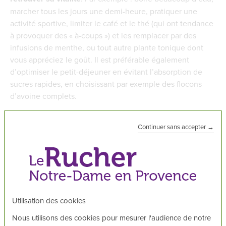
marcher tous les jours une demi-heure, pratiquer une
activité sportive, limiter le café et le thé (qui ont tendance
à provoquer des « à-coups ») et les remplacer par des
infusions de menthe, ou tout autre plante tonique dont
vous appréciez le goût. Il est préférable également
d’optimiser le petit-déjeuner en évitant l’absorption de
sucres rapides, en choisissant par exemple des flocons
d’avoine complets.
En consommant du sucre au petit déjeuner, le pancréas va
Continuer sans accepter →
sécréter de l'insuline pour réguler l’élévation rapide du
niveau de glycémie dans le sang. Mais une fois que ce
taux est régulé, la glycémie chute, c’est l'hypoglycémie, le
coup de fatigue et la fringale de onze heures. Le corps
réclame alors à nouveau du sucre… c’est le cercle vicieux.
Utilisation des cookies
Les compléments alimentaires
Nous utilisons des cookies pour mesurer l'audience de notre