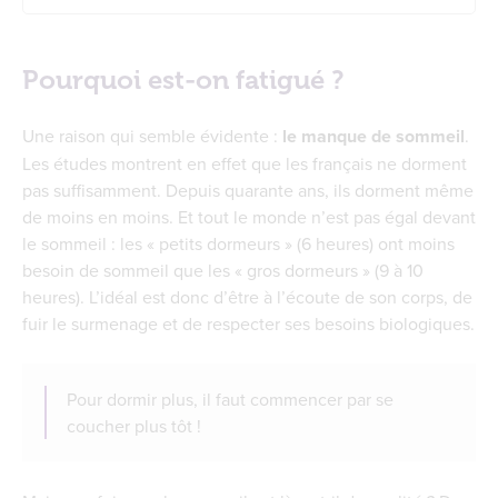
Pourquoi est-on fatigué ?
Varier son alimentation n’est pas toujours
Pourquoi est-on fatigué ?
simple
Le rôle des changements de saison
Une raison qui semble évidente :
le manque de sommeil
.
Conseils et solutions naturelles
Les études montrent en effet que les français ne dorment
Les compléments alimentaires
pas suffisamment. Depuis quarante ans, ils dorment même
La gelée royale
de moins en moins. Et tout le monde n’est pas égal devant
Comment lutter contre la fatigue en une
le sommeil : les « petits dormeurs » (6 heures) ont moins
infographie ?
besoin de sommeil que les « gros dormeurs » (9 à 10
heures). L’idéal est donc d’être à l’écoute de son corps, de
fuir le surmenage et de respecter ses besoins biologiques.
Pour dormir plus, il faut commencer par se
coucher plus tôt !