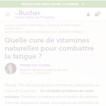
Aller
RETROUVER MON OFFRE COURRIER
au
0
contenu
Menu
principal
Main
Accueil
Acheter Gelée Royale
Guide de la Gelée royale
Les bienfaits
content
Quelle cure de vitamines naturelles pour combattre la fatigue ?
Quelle cure de vitamines
naturelles pour combattre
la fatigue ?
Rédigé par Coralie
Experte Gelée Royale du Rucher
Mis à jour le
06/01/2025
Plus de 70% des français sont victimes de somnolence au
cours de la journée…
Un véritable problème de santé
publique
! Pourtant, le manque pur et simple de sommeil
n’est pas toujours en cause. Les origines du sentiment de