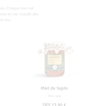
és. Chaque miel est
urisé et non chauffé afin
st issu.
Miel de Sapin
Très rare
DÈS
13,90 €