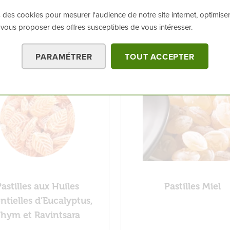
DÈS
11,90 €
DÈS
12,90 €
 des cookies pour mesurer l'audience de notre site internet, optimiser
 vous proposer des offres susceptibles de vous intéresser.
JE DÉCOUVRE
JE DÉCOUVRE
PARAMÉTRER
TOUT ACCEPTER
astilles aux Huiles
Pastilles Miel
ntielles d’Eucalyptus,
hym et Ravintsara