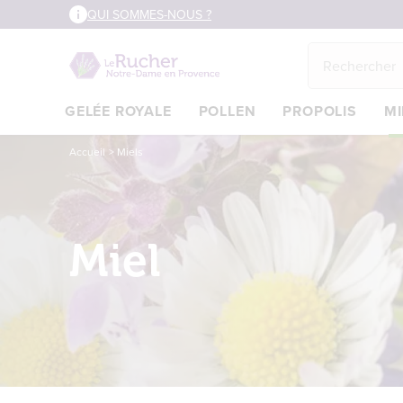
Aller
QUI SOMMES-NOUS ?
au
contenu
principal
GELÉE ROYALE
POLLEN
PROPOLIS
MI
Main
Accueil
Miels
content
Miel