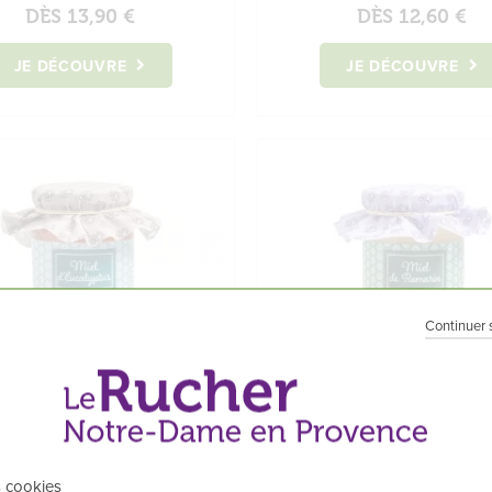
DÈS
13,90 €
DÈS
12,60 €
JE DÉCOUVRE
JE DÉCOUVRE
Continuer 
Miel d’Eucalyptus
Miel de Romarin
L'ami de la gorge
Aromatique
s cookies