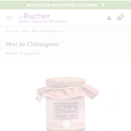
Aller
RETROUVER MON OFFRE COURRIER
au
0
contenu
Menu
principal
Main
Accueil
Miel
Miel de Châtaignier
content
Miel de Châtaignier
Ambré et puissant