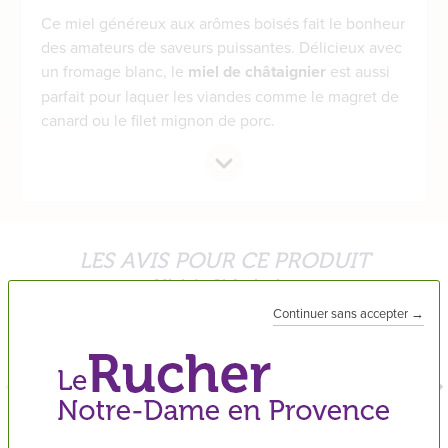
Ce miel généreux aux arômes boisés fait le bonheur
des amateurs de saveurs puissantes. Délicieux avec
un fromage blanc, le
miel de châtaignier
est aussi
parfait pour laquer les viandes comme le magret de
canard ou le filet mignon de porc.
LES AVIS POUR CE PRODUIT
Miel de Châtaignier
Continuer sans accepter →
Virginie V.
5
/5
Un bon miel délicieux et très parfumé.
Publié le
26/05/2026