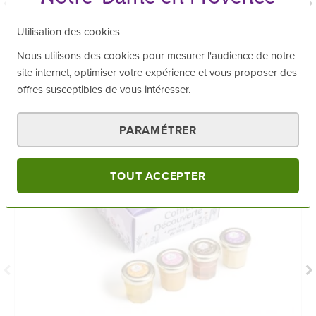
dont sucres
81 g
Bien
Utilisation des cookies
Publié le
10/05/2026
Sel
< 0,0015 g
Nous utilisons des cookies pour mesurer l'audience de notre
site internet, optimiser votre expérience et vous proposer des
Protéines
< 0,06 g
VOUS AIMEREZ AUSSI
offres susceptibles de vous intéresser.
PARAMÉTRER
TOUT ACCEPTER