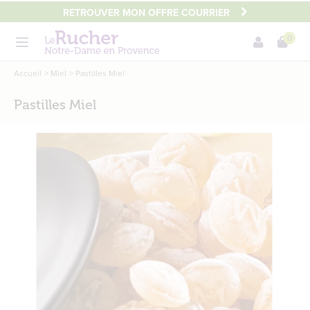
Aller
RETROUVER MON OFFRE COURRIER
au
0
contenu
Menu
principal
Main
Accueil
Miel
Pastilles Miel
content
Pastilles Miel