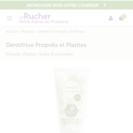
Aller
RETROUVER MON OFFRE COURRIER
au
0
contenu
Menu
principal
Main
Accueil
Propolis
Dentifrice Propolis et Plantes
content
Dentifrice Propolis et Plantes
Propolis, Plantes, Huiles Essentielles