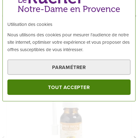
5
/5
j'utilise une brosse électrique et avec ce dentifrice, mes
dents sont nettoyées parfaitement
Utilisation des cookies
Nous utilisons des cookies pour mesurer l'audience de notre
Publié le
08/07/2026
site internet, optimiser votre expérience et vous proposer des
offres susceptibles de vous intéresser.
VOUS AIMEREZ AUSSI
PARAMÉTRER
TOUT ACCEPTER