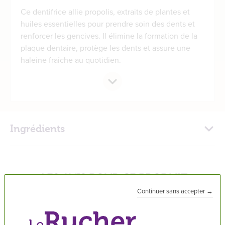
Ce dentifrice allie propolis, extraits de plantes et
huiles essentielles pour prendre soin des dents et
renforcer les gencives. Il élimine la formation de la
plaque dentaire, protège les dents et assure une
haleine fraîche au quotidien.
Ingrédients
LES AVIS POUR CE PRODUIT
Dentifrice Propolis et Plantes
Continuer sans accepter →
Sandrine V.