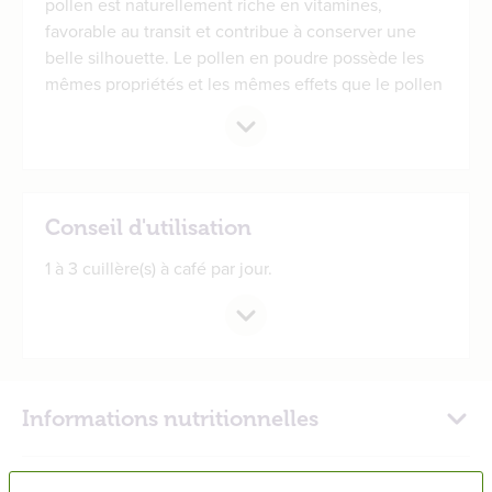
pollen est naturellement riche en vitamines,
favorable au transit et contribue à conserver une
belle silhouette. Le pollen en poudre possède les
mêmes propriétés et les mêmes effets que le pollen
en grains, vous pourrez le diluer facilement dans
une boisson ou le mélanger à un yaourt.
Conseil d'utilisation
1 à 3 cuillère(s) à café par jour.
Informations nutritionnelles