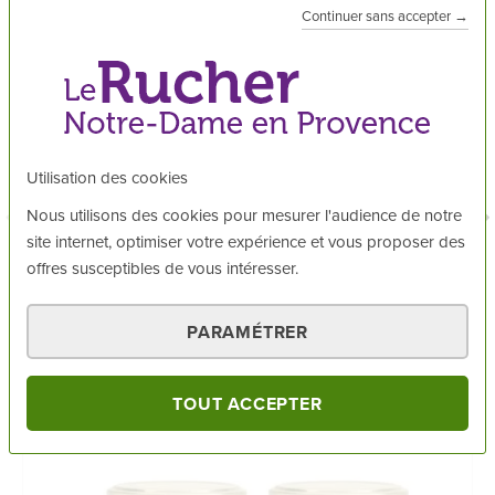
Continuer sans accepter →
LES AVIS POUR CE PRODUIT
Énergie
1634 kJ soit 388 Kcal
Pollen en Poudre
Lipides
7 g
dont acides gras saturés
1,8 g
Brigitte L.
5
/5
Glucides
57 g
Utilisation des cookies
dont sucres
36 g
Tres bon gout
Nous utilisons des cookies pour mesurer l'audience de notre
Fibres alimentaires
12,1 g (60,5 % AJR)
site internet, optimiser votre expérience et vous proposer des
offres susceptibles de vous intéresser.
Protéines
18 g
Publié le
13/06/2026
PARAMÉTRER
Sel
0,02 g
VOUS AIMEREZ AUSSI
Vitamine B3
6,1 mg (37,4 % AJR)
TOUT ACCEPTER
Vitamine B5
0,56 mg (9 % AJR)