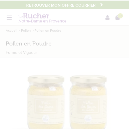
Aller
RETROUVER MON OFFRE COURRIER
au
0
contenu
Menu
principal
Main
Accueil
Pollen
Pollen en Poudre
content
Pollen en Poudre
Forme et Vigueur