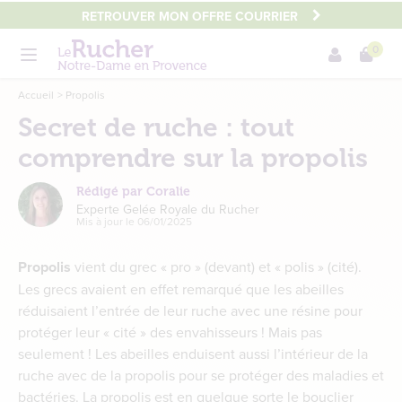
Aller
RETROUVER MON OFFRE COURRIER
au
0
contenu
Menu
principal
Main
Accueil
Propolis
content
Secret de ruche : tout
comprendre sur la propolis
Rédigé par Coralie
Experte Gelée Royale du Rucher
Mis à jour le
06/01/2025
Propolis
vient du grec « pro » (devant) et « polis » (cité).
Les grecs avaient en effet remarqué que les abeilles
réduisaient l’entrée de leur ruche avec une résine pour
protéger leur « cité » des envahisseurs ! Mais pas
seulement ! Les abeilles enduisent aussi l’intérieur de la
ruche avec de la propolis pour se protéger des maladies et
bactéries. La propolis est en quelque sorte le bouclier