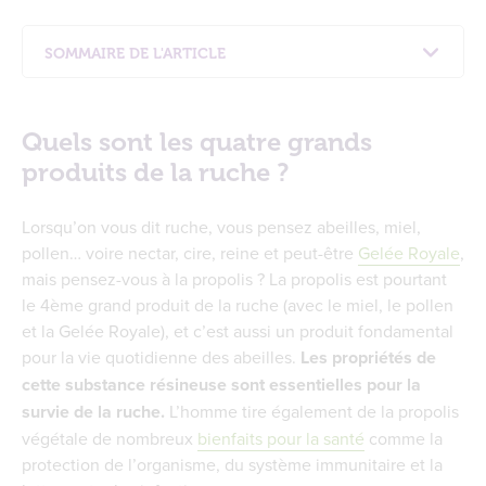
SOMMAIRE DE L'ARTICLE
Quels sont les quatre grands produits de la
ruche ?
Quels sont les quatre grands
Mais d’abord, à quoi ressemble la propolis ?
produits de la ruche ?
Comment les abeilles récoltent la propolis ?
Quelle la composition de la propolis ?
Lorsqu’on vous dit ruche, vous pensez abeilles, miel,
La propolis, bouclier de protection naturelle
pollen… voire nectar, cire, reine et peut-être
Gelée Royale
,
dans la ruche
mais pensez-vous à la propolis ? La propolis est pourtant
Pourquoi la propolis est-elle parfois
le 4ème grand produit de la ruche (avec le miel, le pollen
surnommée « l’antibiotique naturel » ?
et la Gelée Royale), et c’est aussi un produit fondamental
La propolis, un élément essentiel de la santé
pour la vie quotidienne des abeilles.
Les propriétés de
au naturel
cette substance résineuse sont essentielles pour la
Propolis et infections des voies respiratoires
survie de la ruche.
L’homme tire également de la propolis
Propolis et cocktails de la ruche
végétale de nombreux
bienfaits pour la santé
comme la
Propolis et Gelée Royale
protection de l’organisme, du système immunitaire et la