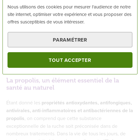
Nous utilisons des cookies pour mesurer l'audience de notre
Les propriétés de la propolis pour lutter contre les
site internet, optimiser votre expérience et vous proposer des
microbes et les bactéries sont notamment dues à la
offres susceptibles de vous intéresser.
présence de flavonoïdes
. Les flavonoïdes sont la plus
grande famille des composés phénoliques dont les
PARAMÉTRER
propriétés sont surtout antiseptiques, antibactériennes
et anti-inflammatoires
. Le corps humain tire également
partie des flavonoïdes pour combattre les radicaux libres
TOUT ACCEPTER
responsables du vieillissement.
La propolis, un élément essentiel de la
santé au naturel
Étant donné les
propriétés antioxydantes, antifongiques,
antivirales, anti-inflammatoires et antibactériennes de la
propolis
, on comprend que cette substance
exceptionnelle de la ruche soit préconisée dans de
nombreux traitements. Dans la vie de tous les jours, de