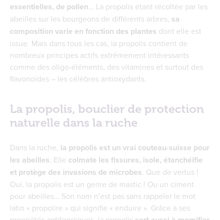
essentielles, de pollen
… La propolis étant récoltée par les
abeilles sur les bourgeons de différents arbres,
sa
composition varie en fonction des plantes
dont elle est
issue. Mais dans tous les cas, la propolis contient de
nombreux principes actifs extrêmement intéressants
comme des oligo-éléments, des vitamines et surtout des
flavonoïdes – les célèbres antioxydants.
La propolis, bouclier de protection
naturelle dans la ruche
Dans la ruche,
la propolis est un vrai couteau-suisse pour
les abeilles
. Elle
colmate les fissures, isole, étanchéifie
et protège des invasions de microbes
. Que de vertus !
Oui, la propolis est un genre de mastic ! Ou un ciment
pour abeilles… Son nom n’est pas sans rappeler le mot
latin « propolire » qui signifie « enduire ». Grâce à ses
propriétés antifongiques, la propolis
sert aussi à momifier