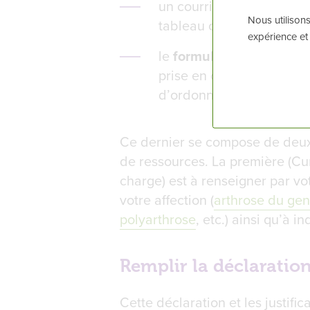
un courrier à destination
Nous utilisons
tableau clinique ;
expérience et
le
formulaire cerfa n° 11
prise en charge de la cur
d’ordonnance.
Ce dernier se compose de deux 
de ressources. La première (Cu
charge) est à renseigner par vot
votre affection (
arthrose du ge
polyarthrose
, etc.) ainsi qu’à i
Remplir la déclaratio
Cette déclaration et les justifi