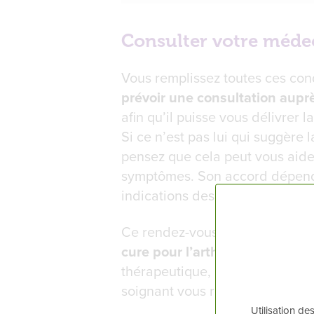
Consulter votre médec
Vous remplissez toutes ces cond
prévoir une consultation auprè
afin qu’il puisse vous délivrer l
Si ce n’est pas lui qui suggère 
pensez que cela peut vous aide
symptômes. Son accord dépendr
indications des soins thermaux,
Ce rendez-vous vous permettra
cure pour l’arthrose
en fonctio
thérapeutique, proximité géogr
soignant vous remettra aussi :
Utilisation de