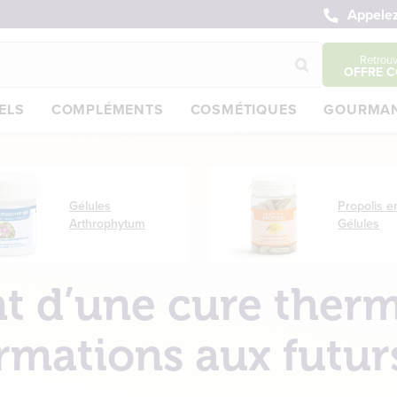
Appelez
Retrou
OFFRE C
ELS
COMPLÉMENTS
COSMÉTIQUES
GOURMAN
Gélules
Propolis e
Arthrophytum
Gélules
 d’une cure therm
ormations aux futur