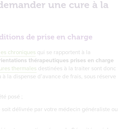
demander une cure à la
d’une cure thermale pour l’arthrose
ditions de prise en charge
dies chroniques
qui se rapportent à la
rientations thérapeutiques prises en charge
l’arthrose et de demander sa prise en charge
ures thermales
destinées à la traiter sont donc
 la dispense d’avance de frais, sous réserve
té posé ;
e
soit délivrée par votre médecin généraliste ou