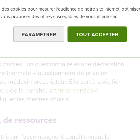
 du médecin thermal afin de l’informer de votre
 des cookies pour mesurer l'audience de notre site internet, optimiser
 vous proposer des offres susceptibles de vous intéresser.
139
, c’est-à-dire le dossier de demande de
e par l’Assurance maladie, qui fait office
PARAMÉTRER
TOUT ACCEPTER
parties : un questionnaire et une déclaration
re thermale – questionnaire de prise en
re médecin prescripteur. Elle sert à spécifier
nou
, de la hanche,
arthrose cervicale
,
ndiquer les thermes choisis.
n de ressources
catifs qui l'accompagnent conditionnent le