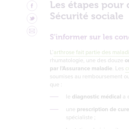
Les étapes pour 
Remplir la déclaration de ressources
Déposer votre dossier
Sécurité sociale
Précisions sur le montant du remboursement 
Les honoraires médicaux
S’informer sur les con
Le forfait thermal
Les frais de transport et d’hébergement
L’
arthrose fait partie des mala
Récapitulatif du reste à charge
rhumatologie, une des douze
o
Nos conseils avant de choisir une cure pour 
par l’Assurance maladie
. Les
c
soumises au remboursement ou à
que :
le
diagnostic médical
a é
une
prescription de cur
spécialiste ;