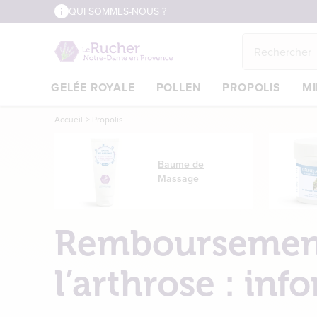
Aller
QUI SOMMES-NOUS ?
au
contenu
principal
GELÉE ROYALE
POLLEN
PROPOLIS
MI
Main
Accueil
Propolis
content
Baume de
Massage
Remboursement
l’arthrose : inf