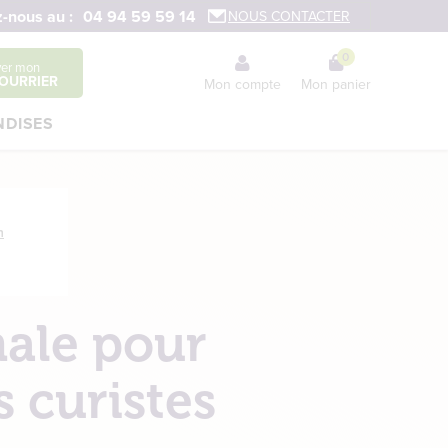
-nous au :
04 94 59 59 14
NOUS CONTACTER
0
ver mon
OURRIER
Mon compte
Mon panier
DISES
n
ale pour
s curistes