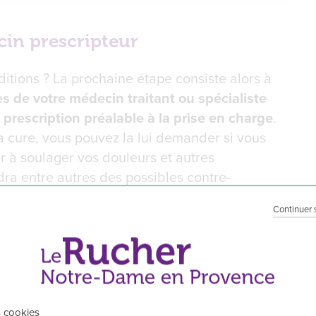
in prescripteur
itions ? La prochaine étape consiste alors à
s de votre médecin traitant ou spécialiste
a
prescription préalable à la prise en charge
.
la cure, vous pouvez la lui demander si vous
r à soulager vos douleurs et autres
a entre autres des possibles contre-
 selon votre état de santé.
Continuer 
 d’obtenir de bons
conseils sur la meilleure
n de vos besoins (double orientation
aphique, programmes spécifiques, etc.). Votre
s cookies