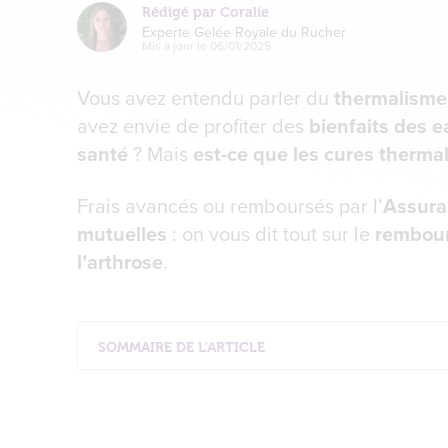
Rédigé par Coralie
Experte Gelée Royale du Rucher
Mis à jour le
06/01/2025
Vous avez entendu parler du
thermalisme
avez envie de profiter des
bienfaits des e
santé
? Mais
est-ce que les cures thermal
Frais avancés ou remboursés par l’
Assura
mutuelles
: on vous dit tout sur le
rembour
l’arthrose
.
SOMMAIRE DE L'ARTICLE
Les étapes pour demander une cure à la Sécur
S’informer sur les conditions de prise en charg
Consulter votre médecin prescripteur