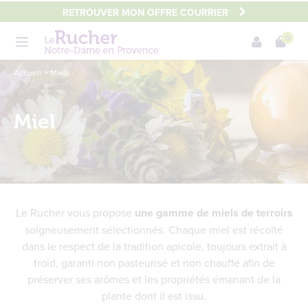
Aller
RETROUVER MON OFFRE COURRIER
au
0
contenu
Menu
principal
Main
Accueil
Miels
content
Miel
Le Rucher vous propose
une gamme de miels de terroirs
soigneusement sélectionnés. Chaque miel est récolté
dans le respect de la tradition apicole, toujours extrait à
froid, garanti non pasteurisé et non chauffé afin de
préserver ses arômes et les propriétés émanant de la
plante dont il est issu.