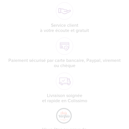
Miel et santé : quel miel favorise la digestion ?
Miel de fleurs de Provence : nos terroirs ont du
goût !
Service client
à votre écoute et gratuit
Quel miel pour lutter contre les petits bobos de
l’hiver ?
Paiement sécurisé par carte bancaire, Paypal, virement
ou chèque
Livraison soignée
et rapide en Colissimo